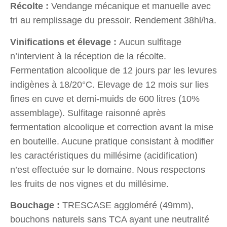
Récolte :
Vendange
mécanique
et manuelle avec
tri au remplissage du pressoir
.
Rendement 38
hl
/ha.
Vinifications et élevage :
Aucun sulfitage
n’intervient à la réception de la récolte.
Fermentation alcoolique de 12 jours par
l
es levures
indigènes
à 18/20°C. Elevage de
1
2
mois sur lies
fines
en cuve et demi-muids de 600 litres (10%
assemblage)
. Sulfitage raisonné après
fermentation alcoolique et correction avant la mise
en bouteille. Aucune pratique consistant à modifier
les caractéristiques du millésime (acidification)
n’est effectuée sur le domaine. Nous respectons
les fruits de nos vignes et du millésime
.
Bouchage
:
TRESCASE aggloméré (49mm),
bouchons naturels sans TCA ayant une neutralité