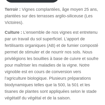
Terroir :
Vigne
s complantées, âge moyen 2
5
ans
,
plantées sur
d
es terrasses
argilo-siliceuse
(
Les
Victoires
).
Culture :
L’ensemble de nos vignes
es
t entretenu
par un travail du sol superficiel. L’apport de
fertilisants organiques (AB)
et de fumier composté
permet de stimuler et de nourrir nos sols. Nous
privilég
i
ons les bouillies à base de cuivre et soufre
pour maîtriser les maladies de la vigne.
Notre
vignoble est en cours de conversion vers
l’agriculture biologique
.
Plusieurs préparations
biodynamiques telles que la 500, la 501 et les
tisanes de plantes sont appliquées selon le stade
végétatif du végétal et de la saison.