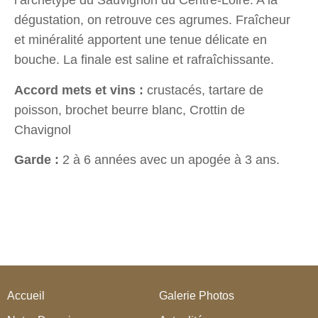
l’archétype du Sauvignon du Centre-Loire.
A la
dégustation, o
n retrouve
c
es agrumes
.
Fraîcheur
et minéralité apportent une tenue délicate en
bouche.
L
a finale est saline et rafraîchissante.
Accord mets et vins :
crustacés
,
tartare de
poisson, brochet beurre blanc, Crottin de
Chavignol
Garde
:
2 à
6
années avec un apogée à
3
an
s.
Accueil
Galerie Photos